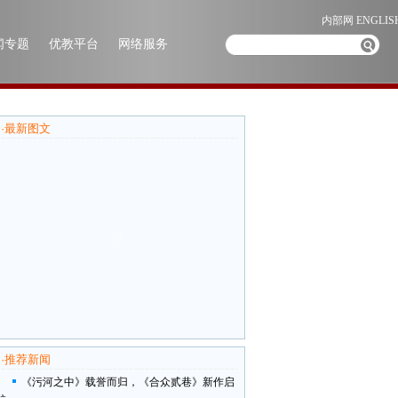
内部网
ENGLIS
闻专题
优教平台
网络服务
·
最新图文
·
推荐新闻
《污河之中》载誉而归，《合众贰巷》新作启