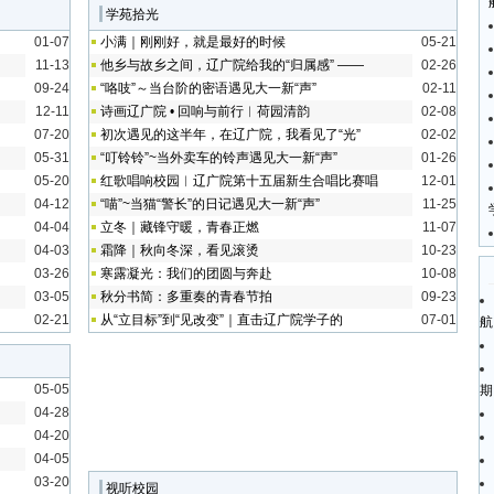
学苑拾光
01-07
小满｜刚刚好，就是最好的时候
05-21
11-13
他乡与故乡之间，辽广院给我的“归属感” ——
02-26
09-24
“咯吱”～当台阶的密语遇见大一新“声”
02-11
12-11
诗画辽广院 • 回响与前行︱荷园清韵
02-08
07-20
初次遇见的这半年，在辽广院，我看见了“光”
02-02
05-31
“叮铃铃”~当外卖车的铃声遇见大一新“声”
01-26
05-20
红歌唱响校园︱辽广院第十五届新生合唱比赛唱
12-01
04-12
“喵”~当猫“警长”的日记遇见大一新“声”
11-25
04-04
立冬｜藏锋守暖，青春正燃
11-07
04-03
霜降｜秋向冬深，看见滚烫
10-23
03-26
寒露凝光：我们的团圆与奔赴
10-08
03-05
秋分书简：多重奏的青春节拍
09-23
02-21
从“立目标”到“见改变”｜直击辽广院学子的
07-01
航
05-05
期
04-28
04-20
04-05
03-20
视听校园