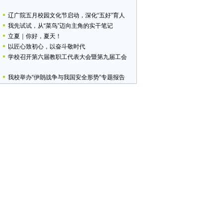
辽广院五月校园文化节启动，深化“五好”育人
我先试试，从“菜鸟”迈向主角的实干笔记
立夏｜你好，夏天！
以匠心致初心，以奋斗敬时代
学校召开第六届教职工代表大会暨第九届工会
我校举办“伊朗战争与我国安全形势”专题报告