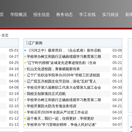
页
学院概况
招生信息
教务动态
学工在线
实习就业
新
> 首页
辽广新闻
05-01
《污河之中》载誉而归，《合众贰巷》新作启航
03-06
04-27
学校举办树立和践行正确政绩观学习教育第三期
05-22
04-25
“辽宁时代楷模”金城龙先进事迹报告剧《生命
05-21
04-18
红山文化进校园，青春赋能新传承
05-15
04-17
辽宁广告职业学院举办2026年“劳模工匠进校园
05-14
04-09
辽广院五月校园文化节启动，深化“五好”育人
05-13
04-08
学校召开第六届教职工代表大会暨第九届工会会
04-30
02-19
我校文创新项目正式启航
04-29
02-17
学校举办树立和践行正确政绩观学习教育第二期
04-24
02-10
学校开展防火防汛专项业务培训
04-21
02-01
学校召开2026年全面从严治党工作会议
04-10
01-12
这个春天，我们一起，住得更好，学得更好
04-07
01-12
学校举办“学习雷锋好榜样，争做人民好记者”
04-07