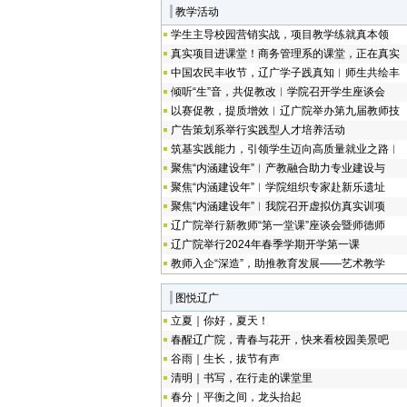
教学活动
学生主导校园营销实战，项目教学练就真本领
真实项目进课堂！商务管理系的课堂，正在真实
中国农民丰收节，辽广学子践真知︱师生共绘丰
倾听“生”音，共促教改︱学院召开学生座谈会
以赛促教，提质增效︱辽广院举办第九届教师技
广告策划系举行实践型人才培养活动
筑基实践能力，引领学生迈向高质量就业之路︱
聚焦“内涵建设年”︱产教融合助力专业建设与
聚焦“内涵建设年”︱学院组织专家赴新乐遗址
聚焦“内涵建设年”︱我院召开虚拟仿真实训项
辽广院举行新教师“第一堂课”座谈会暨师德师
辽广院举行2024年春季学期开学第一课
教师入企“深造”，助推教育发展——艺术教学
图悦辽广
立夏｜你好，夏天！
春醒辽广院，青春与花开，快来看校园美景吧
谷雨｜生长，拔节有声
清明｜书写，在行走的课堂里
春分｜平衡之间，龙头抬起