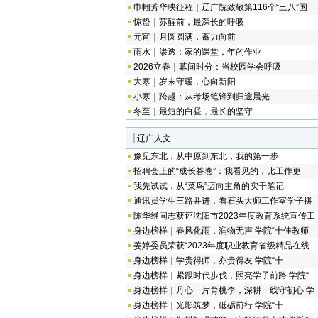
巾帼芳华映征程｜辽广院致敬第116个“三八”国
惊蛰｜苏醒前，最深长的呼吸
元宵｜月圆圆满，蓄力向前
雨水｜渗透：家的课堂，年的作业
2026立春｜幕间时分：当校园学会呼吸
大寒｜岁末守暖，心向新阳
小寒｜跨越：从考场笔锋到归途晨光
冬至｜最短的白昼，最长的坚守
辽广人文
豫见东北，从中原到东北，我的第一步
招聘会上的“成长答卷”：我看见的，比工作更
我先试试，从“菜鸟”迈向主角的实干笔记
通讯员学生三路并进，看石头大师工作室学子拼
陈华维同志获评沈阳市2023年度教育系统宣传工
身边榜样｜春风化雨，润物无声 学院“十佳教师
姜婷委员荣获“2023年度职业教育省级精品在线
身边榜样｜学贵得师，亦贵得友 学院“十
身边榜样｜紧跟时代步伐，照亮学子前路 学院“
身边榜样｜丹心一片育桃李，深耕一线守初心 学
身边榜样｜光影筑梦，砥砺前行 学院“十