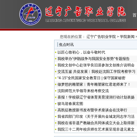
首
您现在的位置：
辽宁广告职业学院
>
学院新闻
焦点时讯
以匠心致初心，以奋斗敬时代
我校举办“伊朗战争与我国安全形势”专题报告
我校文创中心赴张学良旧居参加文创推介说明会
交流互鉴 共促发展︱我校赴沈阳工学院考察学习
“4·15”全民国家安全教育日 | 保守国家秘密
做梦想的雕塑家︱青年雕塑家红君老师来了！
沈阳师范大学领导来校考察交流
喜报！学校获辽宁省体育美育浸润行动计划表扬
骏马迎春展宏图
高凯征教授新书发布暨学术座谈会在沈举行
我省四部门印发《关于开展向金城龙同志学习活
我校在省非遗产教融合共同体成立大会上取得新
我院三十二周年校庆师生艺术展呈现非遗元素文