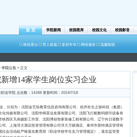
首 页
学院新闻
校园图库
校园文化
校园影音
枢纽看台
育人新篇
多彩年华
网络服务
温馨家园
>
学院公告
> 正文
我院新增14家学生岗位实习企业
职业学院 点击数：
14289
更新时间：2024/7/18
业
，分别为：
沈阳金艺绘教育信息咨询有限公司、杭州长生之脉科技（集团）
文化传媒有限公司、沈阳华闽茶业发展有限公司、沈阳飞行船数码喷印设备有
市铁西区凡画摄影工作室、沈阳博创智家装修工程有限公司、辽宁向日葵数字
公司、上海淳大酒店投资管理有限公司淳大万丽酒店、泰州市荟特酒店管理有
成社会活动处严格落实教育部《职业学校学生实习管理规定》，落实监管责