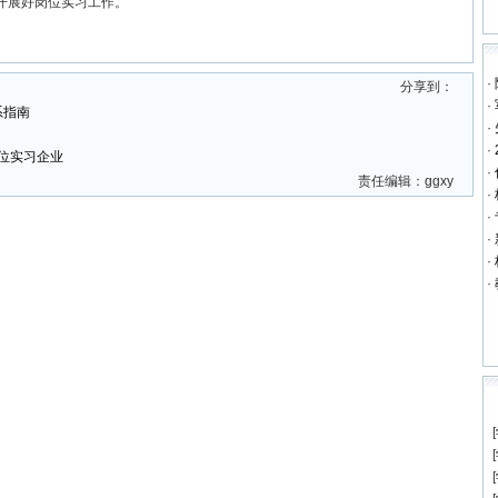
开展好岗位实习工作。
·
分享到：
·
系指南
·
·
岗位实习企业
·
责任编辑：ggxy
·
·
·
·
·
[
[
[