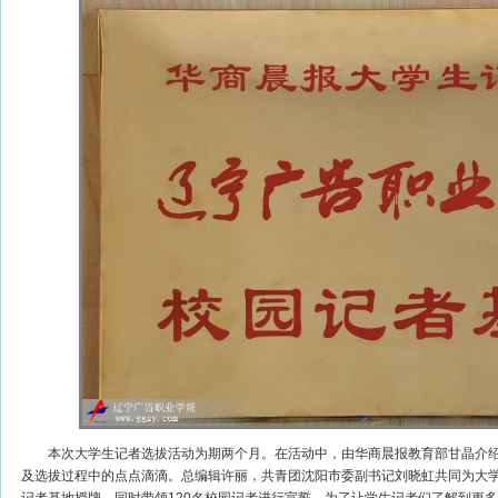
本次大学生记者选拔活动为期两个月。在活动中，由华商晨报教育部甘晶介绍
及选拔过程中的点点滴滴。总编辑许丽，共青团沈阳市委副书记刘晓虹共同为大