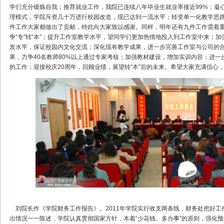
学们充分锻炼自我；推荐就业工作，我院已连续八年毕业生就业率接近99%；凝
理模式，学院斥资几十万进行校园改造，现已达到一流水平；转变单一化教学思
件工作大家都做出了贡献，特此向大家致以感谢。同样，明年还有九件工作需着重说
争“专”转“本”；提升工作室教学水平，望同学们更加热情地投入到工作室中来；
发水平，保证校园内文化交流；深化现有教学成果，进一步完善工作室与公司的
果，力争40名教师80%以上通过专家考核；加强教材建设，增加实训内容；进
的工作；迎接校庆20周年，回顾业绩，展望转“本”后的未来。希望大家充满信心
刘院长作《学院财务工作报告》。2011年学院实行收支两条线，财务处把好工
出情况一一陈述，学院认真贯彻国家方针，本着“少花钱、多办事”的原则，强化