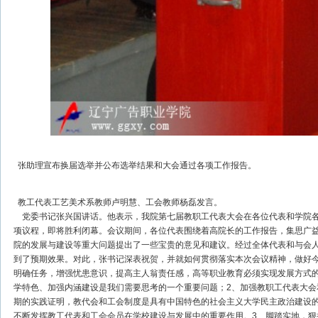
张助理宣布换届选举并公布选举结果和大会通过各项工作报告。
教工代表工艺美术系教师卢明慧、工会教师杨磊发言。
党委书记张兴国讲话。他表示，我院第七届教职工代表大会在各位代表和学院各
项议程，即将胜利闭幕。会议期间，各位代表围绕着高院长的工作报告，集思广
院的发展与建设等重大问题提出了一些宝贵的意见和建议。经过全体代表和与会
到了预期效果。对此，张书记深表祝贺，并就如何贯彻落实本次会议精神，做好今
明确任务，增强忧患意识，提高主人翁责任感，高等职业教育必须实现发展方式
学特色、加强内涵建设是我们需要思考的一个重要问题；2、加强教职工代表大会
期的实践证明，教代会和工会制度是具有中国特色的社会主义大学民主政治建设
不断发挥教工代表和工会会员在学校建设与发展中的重要作用。3、脚踏实地，狠